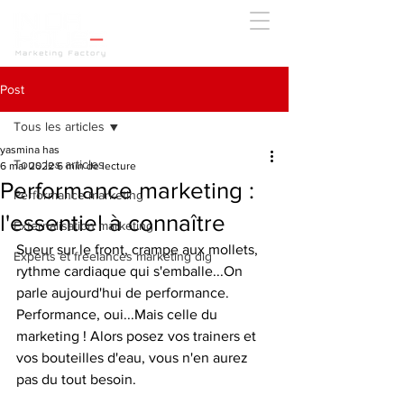
Post
Tous les articles
yasmina has
Tous les articles
6 mai 2022
6 min de lecture
Performance marketing :
Performance marketing
l'essentiel à connaître
Externalisation marketing
Sueur sur le front, crampe aux mollets, 
Experts et freelances marketing dig
rythme cardiaque qui s'emballe...On 
parle aujourd'hui de performance. 
Performance, oui...Mais celle du 
marketing ! Alors posez vos trainers et 
vos bouteilles d'eau, vous n'en aurez 
pas du tout besoin. 