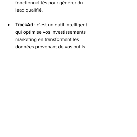
fonctionnalités pour générer du 
lead qualifié. 
TrackAd
 : c’est un outil intelligent 
qui optimise vos investissements 
marketing en transformant les 
données provenant de vos outils 
internes et des interfaces 
partenaires en informations 
intelligibles. Tout cela dans le but 
de centraliser toutes vos données 
marketing et publicitaires 
Les experts IN DA HOUSE 
boostent vos 
performances marketing