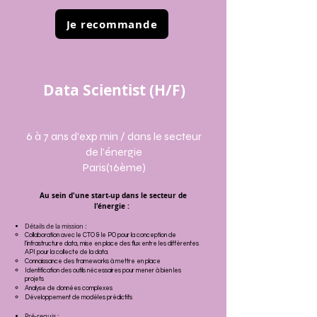
Je recommande
Data Scientist (H/F)
6 à 7 ans d'exp min /
dans le secteur
de l'énergie
Paris(16ème)
Au sein d'une start-up dans le secteur de
l'énergie :
Détails de la mission :
Collaboration avec le CTO & le PO pour la conception de
l’infrastructure data, mise en place des flux entre les différentes
API pour la collecte de la data.
Connaissance des frameworks à mettre en place
Identification des outils nécessaires pour mener à bien les
projets
Analyse de données complexes
Développement de modèles prédictifs
Pré-requis :