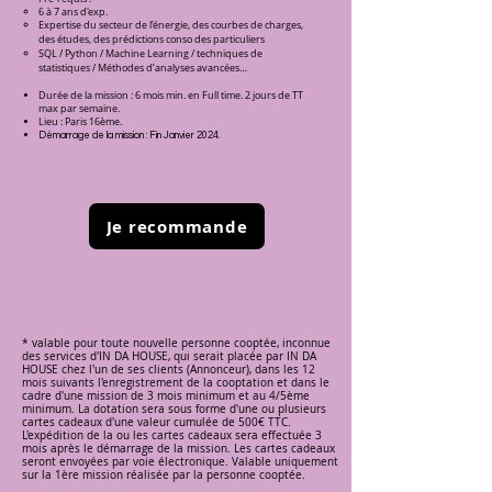
6 à 7 ans
d'exp.
Expertise du secteur de l’énergie, des courbes de charges,
des études, des prédictions conso des particuliers
SQL / Python / Machine Learning / techniques de
statistiques / Méthodes d’analyses avancées…
Durée de la mission : 6 mois min. en Full time. 2 jours de TT
max par semaine.
Lieu : Paris 16ème.
Démarrage de la mission : Fin Janvier 2024.
Je recommande
* valable pour toute nouvelle personne cooptée, inconnue
des services d'IN DA HOUSE, qui serait placée par IN DA
HOUSE chez l'un de ses clients (Annonceur), dans les 12
mois suivants l'enregistrement de la cooptation et dans le
cadre d'une mission de 3 mois minimum et au 4/5ème
minimum. La dotation sera sous forme d'une ou plusieurs
cartes cadeaux d'une valeur cumulée de 500€ TTC.
L'expédition de la ou les cartes cadeaux sera effectuée 3
mois après le démarrage de la mission. Les cartes cadeaux
seront envoyées par voie électronique. Valable uniquement
sur la 1ère mission réalisée par la personne cooptée.