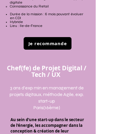
digitale
Connaissance du Retail
Durée de la mission : 6 mois pouvant évoluer
en CDI
Hybride
Lieu : Ile-de-France
Je recommande
Chef(fe) de Projet Digital /
Tech / UX
3 ans d'exp min en management de
projets digitaux, méthode Agile, exp.
start-up
Paris(16ème)
Au sein d'une start-up dans le secteur
de l'énergie, les accompagner dans la
conception & création de leur