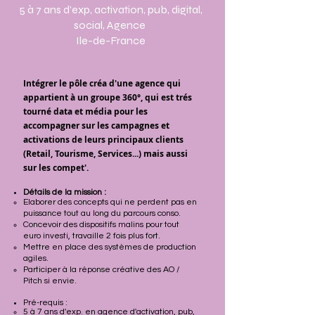
5 à 7 ans d'exp, activation, pub, digital,
social, Agence
Ile-de-France
Intégrer le pôle créa d'une agence qui
appartient à un groupe 360°, qui est trés
tourné data et média pour les
accompagner sur les campagnes et
activations de leurs principaux clients
(Retail, Tourisme, Services...) mais aussi
sur les compet'.
Détails de la mission :
Elaborer des concepts qui ne perdent pas en
puissance tout au long du parcours conso.
Concevoir des
dispositifs malins pour tout
euro investi, travaille 2 fois plus fort.
Mettre en place des systèmes de production
agiles.
Participer à la réponse créative des AO /
Pitch si envie.
Pré-requis :
5 à 7 ans d'exp. en agence d'activation, pub,