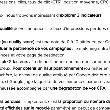
pressions, clics, taux de clic (CTR), position moyenne, CP
x, nous trouvons intéressant d
'explorer 3 indicateurs.
qualité
 de vos annonces, le taux d’impressions perdues et
 (ou quality score) 
est une note de 0 à 10 attribuée par Go
luer la pertinence de vos campagnes
 : le matching entre 
nces et votre page de destination. 
pte 2 facteurs
 afin de positionner une marque sur un mot-
 d'eux. 
Pour obtenir un haut positionnement
 (ou rester en t
nchère, le niveau de qualité attribué par Google doit être é
on, si Google juge la qualité de vos annonces par un niveau
ehaussée accompagné par 
une dégradation de vos CPA. 
ns perdues
 : simplement, c'est 
la proportion du nombre de
é affichées sur le mot-clé
 paramétré en début de campag