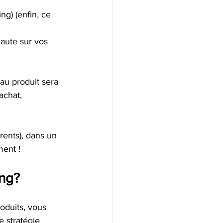
ing) (enfin, ce 
naute sur vos 
u produit sera 
 achat, 
rents), dans un 
ment !
ng? 
oduits, vous 
e stratégie 