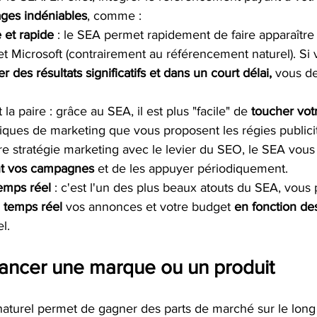
ges indéniables
, comme :  
 et rapide
 : le SEA permet rapidement de faire apparaître 
 Microsoft (contrairement au référencement naturel). Si v
r des résultats significatifs et dans un court délai,
 vous de
nt la paire : grâce au SEA, il est plus "facile" de 
toucher votr
iques de marketing que vous proposent les régies publici
tre stratégie marketing avec le levier du SEO, le SEA vous
nt vos campagnes
 et de les appuyer périodiquement.  
emps réel
 : c'est l'un des plus beaux atouts du SEA, vous
n temps réel 
vos annonces et votre budget 
en fonction des
l.
lancer une marque ou un produit
naturel permet de gagner des parts de marché sur le long