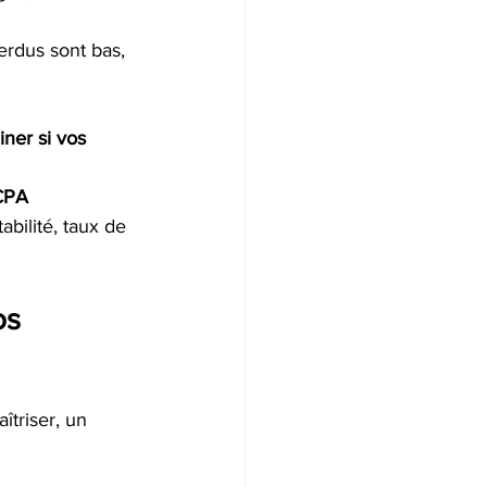
erdus sont bas, 
iner si vos 
 CPA 
bilité, taux de 
os 
îtriser, un 