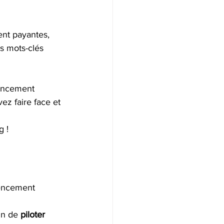
ent payantes, 
es mots-clés 
rencement 
ez faire face et 
g !
rencement 
in de 
piloter 