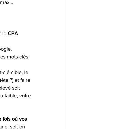
C max… 
 le 
CPA 
ogle. 
les mots-clés 
clé cible, le 
ête ?) et faire 
levé soit 
 faible, votre 
 fois où vos 
ne, soit en 