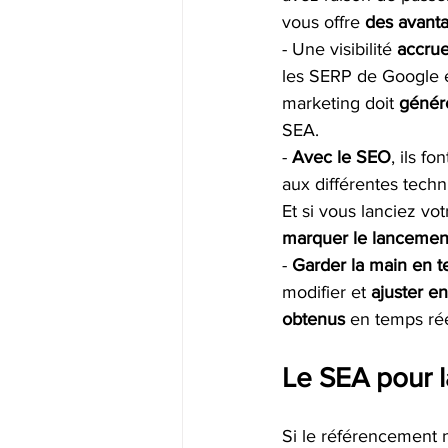
vous offre 
des avanta
- Une visibilité 
accrue
les SERP de Google et
marketing doit 
génére
SEA.  
- 
Avec le SEO
, ils fo
aux différentes techn
Et si vous lanciez vo
marquer le lanceme
- 
Garder la main en t
modifier et 
ajuster e
obtenus
 en temps rée
Le SEA pour 
Si le référencement 