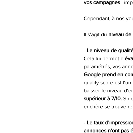
vos campagnes
 : im
Cependant, à nos yeu
Il s'agit du 
niveau de 
- 
Le niveau de qualité
Cela lui permet d'
éva
paramétrés, vos anno
Google prend en com
quality score est l'un
baisser le niveau d'e
supérieur à 7/10.
 Sin
enchère se trouve r
- 
Le taux d’impressio
annonces n'ont pas ét