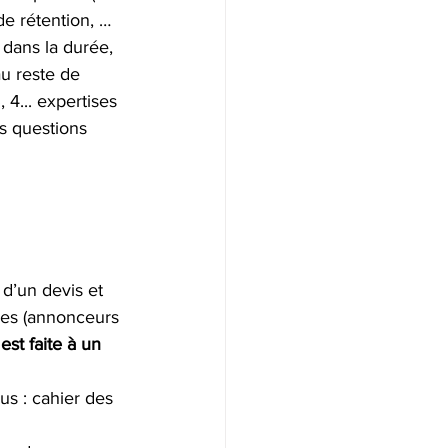
e rétention, … 
 dans la durée, 
au reste de 
 4... expertises 
s questions 
d’un devis et 
ties (annonceurs 
est faite à un 
us : cahier des 