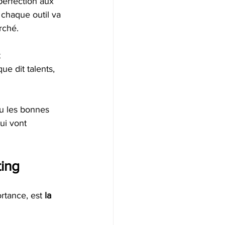
 perfection aux 
 chaque outil va 
rché. 
 
que dit talents, 
u les bonnes 
ui vont 
ting
rtance, est 
la 