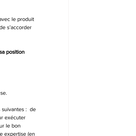
vec le produit 
de s’accorder 
sa position 
se.  
suivantes :  de 
ur exécuter 
ur le bon 
 expertise (en 