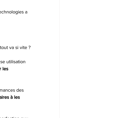
technologies a 
ut va si vite ? 
e utilisation 
 les 
ormances des 
ires à les 