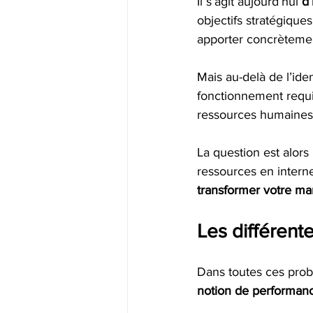
Il s’agit aujourd’hui 
d’
objectifs stratégique
apporter concrètemen
Mais au-delà de l’ide
fonctionnement requi
ressources humaines 
La question est alors
ressources en interne
transformer votre mar
Les différent
Dans toutes ces probl
notion de performanc