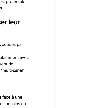
est préférable 
s
.
er leur 
voquées par 
 Notamment avec 
sent de 
 
“multi-canal”
. 
re face à une 
les besoins du 