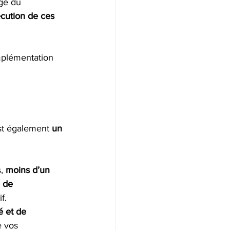
age du 
écution de ces 
mplémentation 
est également 
un 
, 
moins d’un 
e de 
f.  
é et de 
 vos 