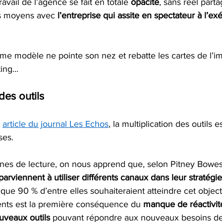
ravail de l’agence se fait en totale 
opacité
, sans réel part
s moyens avec 
l’entreprise qui assite en spectateur à l’ex
ème modèle ne pointe son nez et rebatte les cartes de l’i
ng... 
des outils
 
article du journal Les Echos
, la multiplication des outils 
ses. 
gnes de lecture, on nous apprend que, selon Pitney Bowes
parviennent à utiliser différents canaux dans leur stratégi
 que 90 % d’entre elles souhaiteraient atteindre cet objecti
ients est la première conséquence du 
manque de réactivit
veaux outils 
pouvant répondre aux nouveaux besoins de