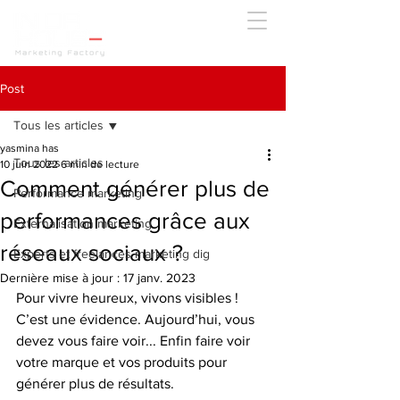
Post
Tous les articles
yasmina has
Tous les articles
10 juin 2022
6 min de lecture
Comment générer plus de
Performance marketing
performances grâce aux
Externalisation marketing
réseaux sociaux ?
Experts et freelances marketing dig
Dernière mise à jour :
17 janv. 2023
Pour vivre heureux, vivons visibles !  
C’est une évidence. Aujourd’hui, vous 
devez vous faire voir... Enfin faire voir 
votre marque et vos produits pour 
générer plus de résultats. 