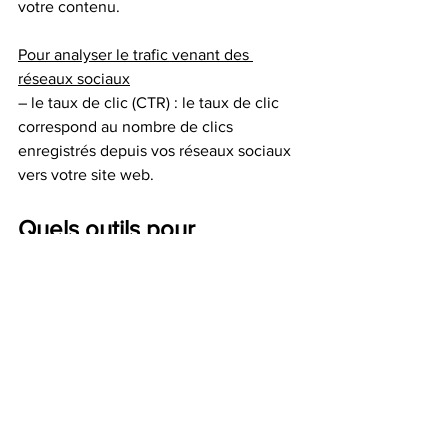
votre contenu. 
Pour analyser le trafic venant des 
réseaux sociaux
– le taux de clic (CTR) : le taux de clic 
correspond au nombre de clics 
enregistrés depuis vos réseaux sociaux 
vers votre site web. 
Quels outils pour 
accompagner votre 
stratégie réseaux sociaux 
?
Pour
 mesurer et tracker
 l'ensemble des 
métriques que nous avons partagés 
juste au-dessus, les réseaux sociaux 