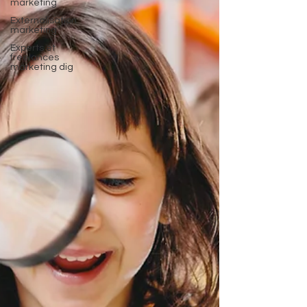
marketing
Externalisation
marketing
Experts et
freelances
marketing dig