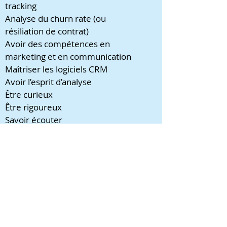
tracking
Analyse du churn rate (ou
résiliation de contrat)
Avoir des compétences en
marketing et en communication
Maîtriser les logiciels CRM
Avoir l’esprit d’analyse
Être curieux
Être rigoureux
Savoir écouter
Faire preuve d’empathie pour se
mettre à la place du client
Être créatif afin d’imaginer des
workflows et des scenarios pour
satisfaire et fidéliser le client
Les outils du
Responsable CRM