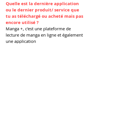
Quelle est la dernière application
ou le dernier produit/ service que
tu as téléchargé ou acheté mais pas
encore utilisé ?
Manga +, c'est une plateforme de
lecture de manga en ligne et également
une application
Si tu peux être quelqu’un d’autre le
temps d’une journée, qui aimerais-
tu être ?
Eichiro Oda (pour connaitre la fin de
One piece)
Et pour finir, quelle est ta citation
de film préférée ?
On ne peut pas tromper 1000 fois 1000
personnes… 1 fois 1000 personnes…
(enfin vous l’avez quoi )